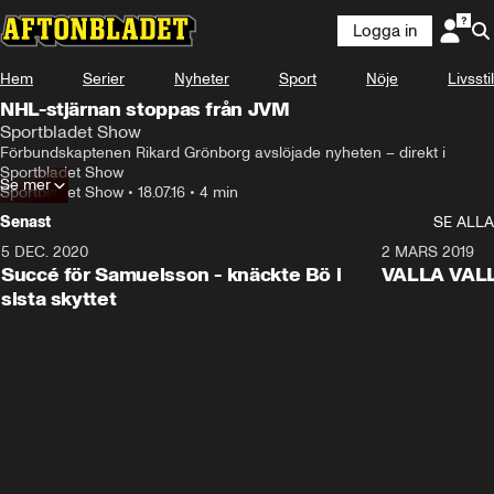
Logga in
Hem
Serier
Nyheter
Sport
Nöje
Livsstil
NHL-stjärnan stoppas från JVM
Sportbladet Show
Förbundskaptenen Rikard Grönborg avslöjade nyheten – direkt i 
Sportbladet Show
Se mer
Sportbladet Show
•
18.07.16
•
4 min
Senast
SE ALLA
5 DEC. 2020
1:01
2 MARS 2019
Succé för Samuelsson - knäckte Bö i
VALLA VALLA:
sista skyttet