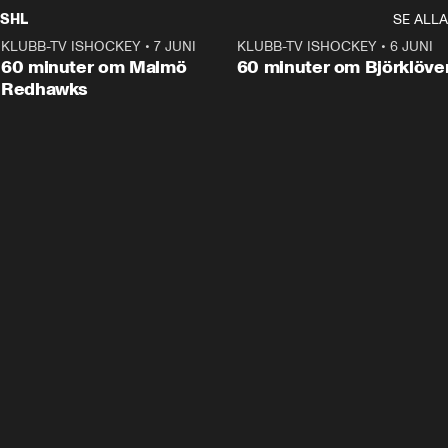
SHL
SE ALLA
KLUBB-TV ISHOCKEY
•
7 JUNI
1:02:53
KLUBB-TV ISHOCKEY
•
6 JUNI
1:0
Plus
60 minuter om Malmö
60 minuter om Björklöve
Redhawks