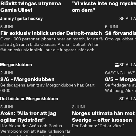
Blåvitt tvingas utrymma
”Vi visste inte nog mycke
Gamla Ullevi
om dem”
Jimmy hjärta hockey
SE ALLA
5 JUNI
11:14
5 JUNI
Får exklusiv inblick under Detroit-match
Så förvandl
Över 1 000 personer jobbar under en match, för att få 
Otroliga jobbet
allt att gå runt i Little Ceasars Arena i Detroit. Vi har 
fått en exklusiv inblick i hur allt fungerar inför och 
under match i världens bästa hockeyliga
Morgonklubben
SE ALLA
2 JUNI
SÄSONG 1, AVSN
2/6 - Morgonklubben
8/5 – Morg
Se tisdagens avsnitt av Morgonklubben här. Start 
Se fredagens av
09.00. 
Det bästa ur Morgonklubben
SE ALLA
5 JUNI
0:44
2 JUNI
Axén: ”Alla tror att jag
Norges ultimata hån mot
ogillar Rydström”
Sverige – efter krossen
Hör Alexander Axén och Pontus 
Per Bohman: ”Det är värre”
Wernbloom om att Kalle Karlsson får 