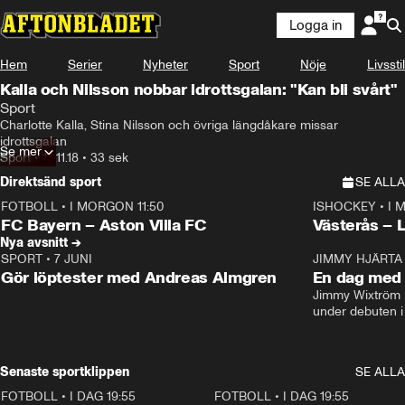
Logga in
Hem
Serier
Nyheter
Sport
Nöje
Livsstil
Kalla och Nilsson nobbar idrottsgalan: "Kan bli svårt"
Sport
Charlotte Kalla, Stina Nilsson och övriga längdåkare missar 
idrottsgalan
Se mer
Sport
•
14.11.18
•
33 sek
Direktsänd sport
SE ALLA
FOTBOLL
•
I MORGON 11:50
ISHOCKEY
•
I 
Plus
Plus
FC Bayern – Aston Villa FC
Västerås – 
Nya avsnitt →
SPORT
•
7 JUNI
16:36
JIMMY HJÄRTA
Gör löptester med Andreas Almgren
En dag med 
Jimmy Wixtröm 
under debuten i
Senaste sportklippen
SE ALLA
FOTBOLL
•
I DAG 19:55
0:29
FOTBOLL
•
I DAG 19:55