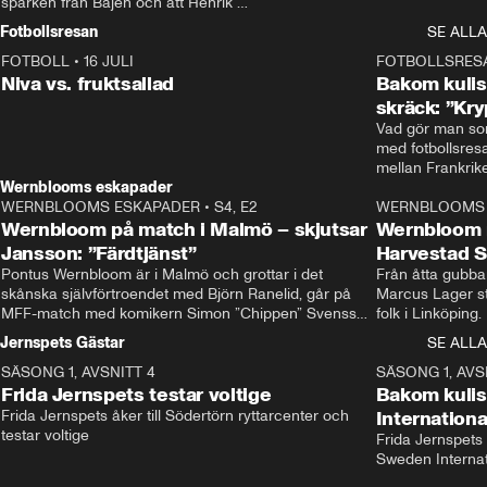
sparken från Bajen och att Henrik 
Rydström tar över
Fotbollsresan
SE ALLA
FOTBOLL
•
16 JULI
0:44
FOTBOLLSRES
Niva vs. fruktsallad
Bakom kulis
skräck: ”Kry
Vad gör man som
med fotbollsres
Wernblooms eskapader
WERNBLOOMS ESKAPADER
•
S4, E2
38:23
WERNBLOOMS 
Wernbloom på match i Malmö – skjutsar
Wernbloom 
Jansson: ”Färdtjänst”
Harvestad 
Pontus Wernbloom är i Malmö och grottar i det 
Från åtta gubbar 
skånska självförtroendet med Björn Ranelid, går på 
Marcus Lager sta
MFF-match med komikern Simon ”Chippen” Svensson 
folk i Linköping
och hjälper skadade stjärnbacken Pontus Jansson 
och Wernbloom kl
Jernspets Gästar
SE ALLA
hem. 
SÄSONG 1, AVSNITT 4
13:37
SÄSONG 1, AVS
Frida Jernspets testar voltige
Bakom kuli
Frida Jernspets åker till Södertörn ryttarcenter och 
Internation
testar voltige
Frida Jernspets 
Sweden Interna