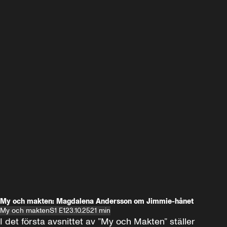
My och makten: Magdalena Andersson om Jimmie-hånet
My och makten
S1 E1
23.10.25
21 min
I det första avsnittet av ”My och Makten” ställer 