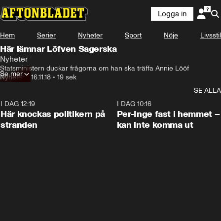
Logga in
Hem
Serier
Nyheter
Sport
Nöje
Livsstil
Här lämnar Löfven Sagerska
Nyheter
Statsministern duckar frågorna om han ska träffa Annie Lööf
Se mer
Nyheter
•
16.11.18
•
19 sek
SE ALLA
I DAG 12:19
0:45
I DAG 10:16
Här knockas politikern på
Per-Inge fast i hemmet –
stranden
kan inte komma ut