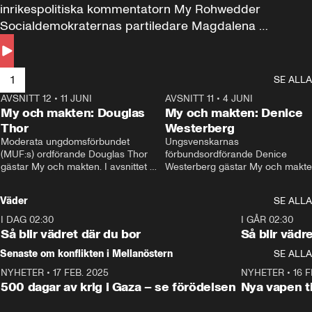
inrikespolitiska kommentatorn My Rohwedder 
Socialdemokraternas partiledare Magdalena 
Andersson till svars.
1
SE ALLA
AVSNITT 12
•
11 JUNI
26:27
AVSNITT 11
•
4 JUNI
2
My och makten: Douglas
My och makten: Denice
Thor
Westerberg
Moderata ungdomsförbundet 
Ungsvenskarnas 
(MUF:s) ordförande Douglas Thor 
förbundsordförande Denice 
gästar My och makten. I avsnittet 
Westerberg gästar My och makten.
diskuteras tonårsutvisningarna och 
avsnittet diskuteras migrationsfrå
hur Moderaterna ska locka väljare till 
och hur SD ska locka kvinnliga 
Väder
SE ALLA
valet i höst. 
väljare. 
I DAG 02:30
1:06
I GÅR 02:30
Så blir vädret där du bor
Så blir vädr
Senaste om konflikten i Mellanöstern
SE ALLA
NYHETER
•
17 FEB. 2025
0:45
NYHETER
•
16 F
500 dagar av krig i Gaza – se förödelsen
Nya vapen ti