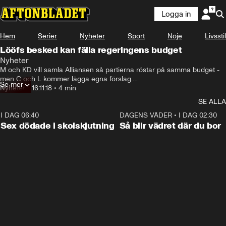
Logga in
Hem
Serier
Nyheter
Sport
Nöje
Livsstil
Lööfs besked kan fälla regeringens budget
Nyheter
M och KD vill samla Alliansen så partierna röstar på samma budget - 
men C och L kommer lägga egna förslag.

Se mer
Beskedet innebär att övergångsregeringens budget riskerar att falla - 
Nyheter
•
16.11.18
•
4 min
eftersom SD öppnat för att rösta på Moderaternas förslag.

SE ALLA
– I ett osäkert läge är det rimligt att hålla sig till den praxis som finns, 
säger säger Emil Källström (C), ekonomiskpolitisk talesperson.
I DAG 06:40
0:35
DAGENS VÄDER
•
I DAG 02:30
Sex dödade i skolskjutning
Så blir vädret där du bor