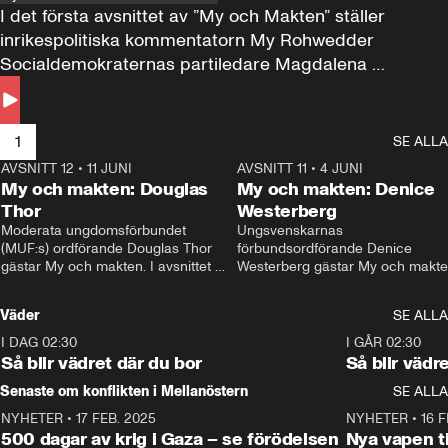
I det första avsnittet av ”My och Makten” ställer 
inrikespolitiska kommentatorn My Rohwedder 
Socialdemokraternas partiledare Magdalena 
Andersson till svars.
1
SE ALLA
AVSNITT 12
•
11 JUNI
26:27
AVSNITT 11
•
4 JUNI
2
My och makten: Douglas
My och makten: Denice
Thor
Westerberg
Moderata ungdomsförbundet 
Ungsvenskarnas 
(MUF:s) ordförande Douglas Thor 
förbundsordförande Denice 
gästar My och makten. I avsnittet 
Westerberg gästar My och makten.
diskuteras tonårsutvisningarna och 
avsnittet diskuteras migrationsfrå
hur Moderaterna ska locka väljare till 
och hur SD ska locka kvinnliga 
Väder
SE ALLA
valet i höst. 
väljare. 
I DAG 02:30
1:06
I GÅR 02:30
Så blir vädret där du bor
Så blir vädr
Senaste om konflikten i Mellanöstern
SE ALLA
NYHETER
•
17 FEB. 2025
0:45
NYHETER
•
16 F
500 dagar av krig i Gaza – se förödelsen
Nya vapen ti