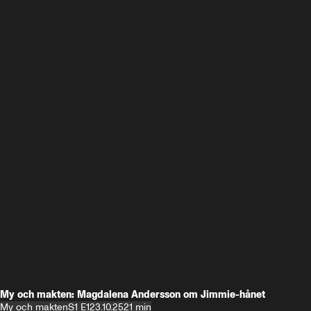
My och makten: Magdalena Andersson om Jimmie-hånet
My och makten
S1 E1
23.10.25
21 min