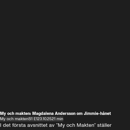
My och makten: Magdalena Andersson om Jimmie-hånet
My och makten
S1 E1
23.10.25
21 min
I det första avsnittet av ”My och Makten” ställer 