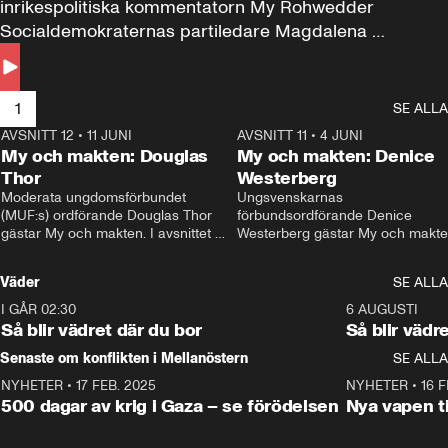
inrikespolitiska kommentatorn My Rohwedder 
Socialdemokraternas partiledare Magdalena 
Andersson till svars.
1
SE ALLA
AVSNITT 12
•
11 JUNI
26:27
AVSNITT 11
•
4 JUNI
2
My och makten: Douglas
My och makten: Denice
Thor
Westerberg
Moderata ungdomsförbundet 
Ungsvenskarnas 
(MUF:s) ordförande Douglas Thor 
förbundsordförande Denice 
gästar My och makten. I avsnittet 
Westerberg gästar My och makten.
diskuteras tonårsutvisningarna och 
avsnittet diskuteras migrationsfrå
hur Moderaterna ska locka väljare till 
och hur SD ska locka kvinnliga 
Väder
SE ALLA
valet i höst. 
väljare. 
I GÅR 02:30
1:06
6 AUGUSTI
Så blir vädret där du bor
Så blir vädr
Senaste om konflikten i Mellanöstern
SE ALLA
NYHETER
•
17 FEB. 2025
0:45
NYHETER
•
16 F
500 dagar av krig i Gaza – se förödelsen
Nya vapen ti