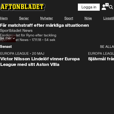
Logga in
Hem
Serier
Nyheter
Sport
Nöje
Livsstil
Får matchstraff efter märkliga situationen
Sportbladet News
Färdigspelat för Ryno efter tackling
Se mer
Sportbladet News
•
17.11.18
•
54 sek
Senast
SE ALLA
EUROPA LEAGUE
•
20 MAJ
1:32
EUROPA LEAG
Victor Nilsson Lindelöf vinner Europa
Självmål frå
League med sitt Aston Villa