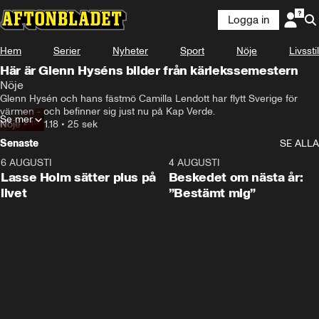
Logga in
Hem
Serier
Nyheter
Sport
Nöje
Livsstil
Här är Glenn Hyséns bilder från kärlekssemestern
Nöje
Glenn Hysén och hans fästmö Camilla Lendott har flytt Sverige för 
värmen - och befinner sig just nu på Kap Verde.
Se mer
Nöje
•
18.11.18
•
25 sek
Senaste
SE ALLA
6 AUGUSTI
1:04
4 AUGUSTI
Lasse Holm sätter plus på
Beskedet om nästa år:
livet
”Bestämt mig”