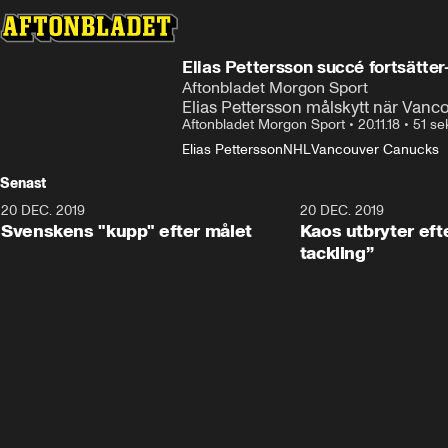
Elias Pettersson succé fortsätter
Aftonbladet Morgon Sport
Elias Pettersson målskytt när Vanc
Aftonbladet Morgon Sport
•
20.11.18
•
51 se
Elias Pettersson
NHL
Vancouver Canucks
Senast
20 DEC. 2019
0:44
20 DEC. 2019
Svenskens "kupp" efter målet
Kaos utbryter efte
tackling”