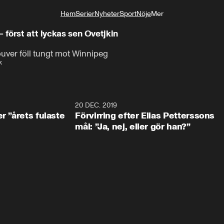
Hem
Serier
Nyheter
Sport
Nöje
Mer
Livsstil
– först att lyckas sen Ovetjkin
ouver föll tungt mot Winnipeg
k
0:49
20 DEC. 2019
1:0
r ”årets fulaste
Förvirring efter Elias Petterssons
mål: ”Ja, nej, eller gör han?”