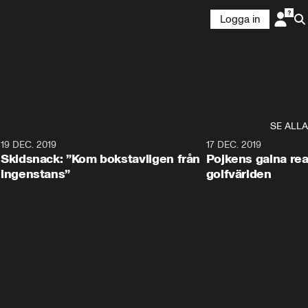
Logga in
SE ALLA
8
19 DEC. 2019
17 DEC. 2019
Skidsnack: ”Kom bokstavligen från
Pojkens galna rea
ingenstans”
golfvärlden