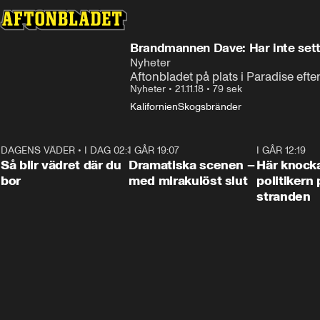
Brandmannen Dave: Har inte sett
Nyheter
Aftonbladet på plats i Paradise efte
Nyheter
•
21.11.18
•
79 sek
Kalifornien
Skogsbränder
DAGENS VÄDER
•
I DAG 02:30
1:06
I GÅR 19:07
0:42
I GÅR 12:19
Så blir vädret där du
Dramatiska scenen –
Här knock
bor
med mirakulöst slut
politikern 
stranden