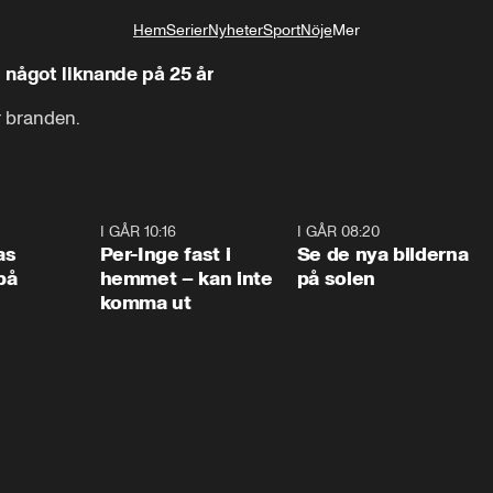
Hem
Serier
Nyheter
Sport
Nöje
Mer
Livsstil
 något liknande på 25 år
r branden.
0:45
I GÅR 10:16
1:26
I GÅR 08:20
0:3
as
Per-Inge fast i
Se de nya bilderna
på
hemmet – kan inte
på solen
komma ut