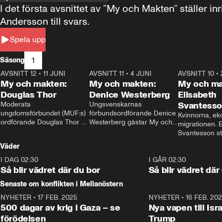
I det första avsnittet av ”My och Makten” ställe
Andersson till svars.
Spela upp
1
Säsong
AVSNITT 12
•
11 JUNI
26:27
AVSNITT 11
•
4 JUNI
23:40
AVSNITT 10
•
My och makten:
My och makten:
My och ma
Douglas Thor
Denice Westerberg
Elisabeth
Moderata 
Ungsvenskarnas 
Svantess
ungdomsförbundet (MUF:s) 
förbundsordförande Denice 
Kvinnorna, ek
ordförande Douglas Thor 
Westerberg gästar My och 
migrationen. E
gästar My och makten. I 
makten. I avsnittet 
Svantesson stäl
avsnittet diskuteras 
diskuteras migrationsfrågan 
när finansmini
Väder
tonårsutvisningarna och hur 
och hur SD ska locka 
Moderaterna ska locka 
kvinnliga väljare. 
I DAG 02:30
1:06
I GÅR 02:30
väljare till valet i höst. 
Så blir vädret där du bor
Så blir vädret där
Senaste om konflikten i Mellanöstern
NYHETER
•
17 FEB. 2025
0:45
NYHETER
•
16 FEB. 20
500 dagar av krig i Gaza – se
Nya vapen till Isr
förödelsen
Trump