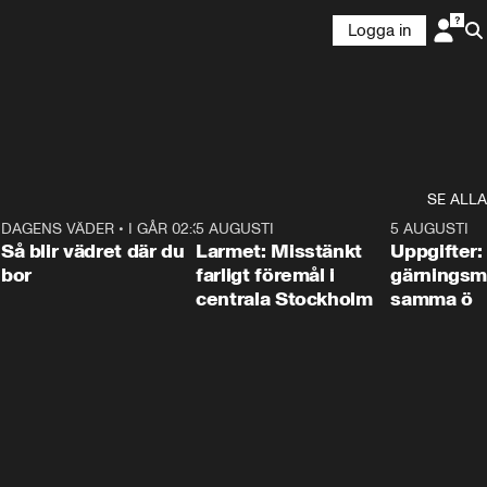
Logga in
SE ALLA
1
DAGENS VÄDER
•
I GÅR 02:30
1:06
5 AUGUSTI
0:35
5 AUGUSTI
Så blir vädret där du
Larmet: Misstänkt
Uppgifter:
bor
farligt föremål i
gärningsm
centrala Stockholm
samma ö