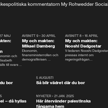
r inrikespolitiska kommentatorn My Rohwedder Soci
27 MAJ
3:51
AVSNITT 9
•
30 APRIL
24:00
AVSNITT 8
•
16 APRIL
25:1
kten:
My och makten:
My och makten:
Mikael Damberg
Nooshi Dadgostar
on
Ekonomin, 
V-ledaren Nooshi Dadgostar
finansministerrollen och 
pressas internt om 
onomin och 
demografikrisen. 
regeringsfrågan.

lisabeth 
Oppositionen ställs till svars 
I Aftonbladets 
ls till svars 
när Socialdemokraternas 
partiledarutfrågning ”My 
stern gästar 
Mikael Damberg gästar My 
och Makten” sätter hon ner 
My och Makten. 
och Makten. 
foten mot kritikerna:

1:06
5 AUGUSTI
1:0
– Vi ställer upp i val. Ska vi 
 du bor
Så blir vädret där du bor
vara med så sitter vi förstås 
25
1:22
NYHETER
•
21 JAN. 2025
0:5
ael – då hyllas
Här återvänder palestinska
fångarna hem