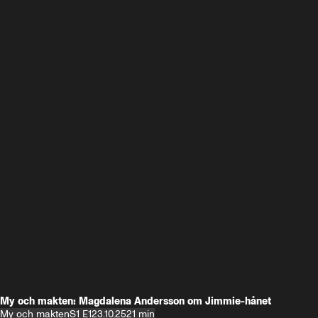
My och makten: Magdalena Andersson om Jimmie-hånet
My och makten
S1 E1
23.10.25
21 min