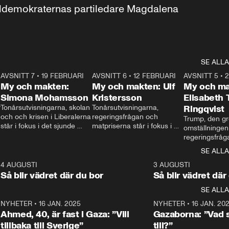
aldemokraternas partiledare Magdalena 
SE ALLA
7
AVSNITT 7
•
19 FEBRUARI
24:30
AVSNITT 6
•
12 FEBRUARI
27:30
AVSNITT 5
•
My och makten:
My och makten: Ulf
My och ma
Simona Mohamsson
Kristersson
Elisabeth
 
Tonårsutvisningarna, skolan 
Tonårsutvisningarna, 
Ringqvist
och och krisen i Liberalerna 
regeringsfrågan och 
Trump, den gr
står i fokus i det sjunde 
matpriserna står i fokus i 
omställningen
avsnittet av ”My och 
det sjätte avsnittet av ”My 
regeringsfråga
makten”. Se när 
och makten”. Se när 
centrum i det 
SE ALLA
Aftonbladets inrikespolitiska 
Aftonbladets inrikespolitiska 
avsnittet av ”
kommentator My 
kommentator My 
6
4 AUGUSTI
1:06
3 AUGUSTI
Makten”. Se nä
Rohwedder ställer 
Rohwedder ställer 
Så blir vädret där du bor
Så blir vädret där
Aftonbladets in
utbildnings- och 
statsminister Ulf Kristersson 
kommentator 
SE ALLA
integrationsminister Simona 
till svars.
Rohwedder stäl
Mohamsson till svars.
Centerpartiets
2
NYHETER
•
16 JAN. 2025
1:01
NYHETER
•
16 JAN. 20
Thand Ring till
Ahmed, 40, är fast i Gaza: ”Vill
Gazaborna: ”Vad s
tillbaka till Sverige”
till?”