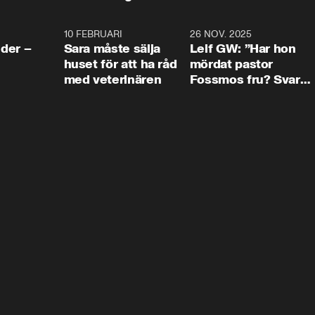
4:24
10 FEBRUARI
4:13
26 NOV. 2025
8:1
der –
Sara måste sälja
Leif GW: ”Har hon
huset för att ha råd
mördat pastor
med veterinären
Fossmos fru? Svar
nej.”