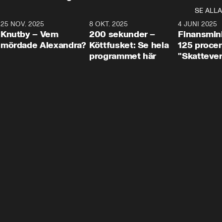
SE ALLA
3
25 NOV. 2025
31:05
8 OKT. 2025
4:29
4 JUNI 2025
Knutby – Vem
200 sekunder –
Finansmin
mördade Alexandra?
Köttfusket: Se hela
125 procent
programmet här
"Skattever
viktig uppg