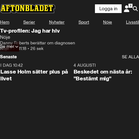
Logga in
Hem
Serier
Nyheter
Sport
Nöje
Livsstil
Tv-profilen: Jag har hiv
Nöje
Danny Roberts berättar om diagnosen
Se mer
Nöje
•
22.11.18
•
26 sek
Senaste
SE ALLA
I DAG 10:42
1:04
4 AUGUSTI
Lasse Holm sätter plus på
Beskedet om nästa år:
livet
”Bestämt mig”