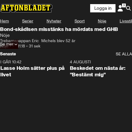
Logga in
Hem
Serier
Nyheter
Sport
Nöje
Livsstil
Bond-skådisen misstänks ha mördats med GHB
Nöje
Trebarnspappan Eric  Michels blev 52 år
Se mer
Nöje
•
23.11.18
•
31 sek
Senaste
SE ALLA
I GÅR 10:42
1:04
4 AUGUSTI
Lasse Holm sätter plus på
Beskedet om nästa år:
livet
”Bestämt mig”