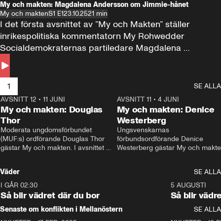
My och makten: Magdalena Andersson om Jimmie-hånet
My och makten
S1 E1
23.10.25
21 min
I det första avsnittet av ”My och Makten” ställer 
inrikespolitiska kommentatorn My Rohwedder 
Socialdemokraternas partiledare Magdalena 
Andersson till svars.
1
SE ALLA
AVSNITT 12
•
11 JUNI
26:27
AVSNITT 11
•
4 JUNI
2
My och makten: Douglas
My och makten: Denice
Thor
Westerberg
Moderata ungdomsförbundet 
Ungsvenskarnas 
(MUF:s) ordförande Douglas Thor 
förbundsordförande Denice 
gästar My och makten. I avsnittet 
Westerberg gästar My och makten.
diskuteras tonårsutvisningarna och 
avsnittet diskuteras migrationsfrå
hur Moderaterna ska locka väljare till 
och hur SD ska locka kvinnliga 
Väder
SE ALLA
valet i höst. 
väljare. 
I GÅR 02:30
1:06
5 AUGUSTI
Så blir vädret där du bor
Så blir vädr
Senaste om konflikten i Mellanöstern
SE ALLA