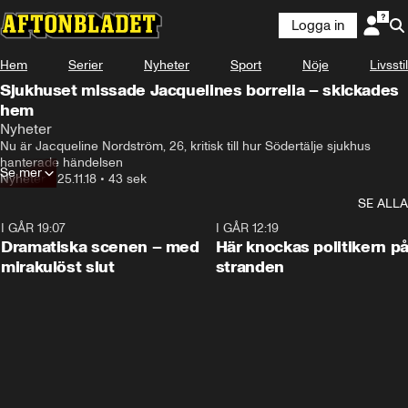
Logga in
Hem
Serier
Nyheter
Sport
Nöje
Livsstil
Sjukhuset missade Jacquelines borrelia – skickades
hem
Nyheter
Nu är Jacqueline Nordström, 26, kritisk till hur Södertälje sjukhus 
hanterade händelsen
Se mer
Nyheter
•
25.11.18
•
43 sek
SE ALLA
I GÅR 19:07
0:42
I GÅR 12:19
Dramatiska scenen – med
Här knockas politikern p
mirakulöst slut
stranden