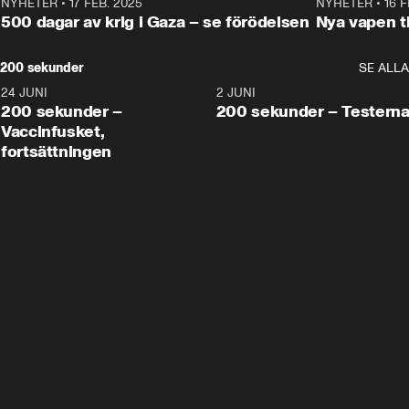
NYHETER
•
17 FEB. 2025
0:45
NYHETER
•
16 F
500 dagar av krig i Gaza – se förödelsen
Nya vapen ti
200 sekunder
SE ALLA
24 JUNI
5:00
2 JUNI
200 sekunder –
200 sekunder – Testern
Vaccinfusket,
fortsättningen