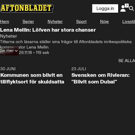
Logga in
Hem
Serier
Nyheter
Sport
Nöje
Livsstil
Lena Mellin: Löfven har stora chanser
Nyheter
Tittarna och läsarna ställer sina frågor till Aftonbladets inrikespolitiska 
kommentator Lena Mellin.
Se mer
Nyheter
•
26.11.18
•
119 sek
SE ALLA
30 JUNI
1:24
23 JULI
Kommunen som blivit en
Svensken om Rivieran:
tillflyktsort för skuldsatta
"Blivit som Dubai"