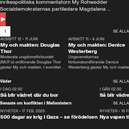
inrikespolitiska kommentatorn My Rohwedder 
Socialdemokraternas partiledare Magdalena 
Andersson till svars.
1
SE ALLA
AVSNITT 12
•
11 JUNI
26:27
AVSNITT 11
•
4 JUNI
2
My och makten: Douglas
My och makten: Denice
Thor
Westerberg
Moderata ungdomsförbundet 
Ungsvenskarnas 
(MUF:s) ordförande Douglas Thor 
förbundsordförande Denice 
gästar My och makten. I avsnittet 
Westerberg gästar My och makten.
diskuteras tonårsutvisningarna och 
avsnittet diskuteras migrationsfrå
hur Moderaterna ska locka väljare till 
och hur SD ska locka kvinnliga 
Väder
SE ALLA
valet i höst. 
väljare. 
I DAG 02:30
1:06
I GÅR 02:30
Så blir vädret där du bor
Så blir vädr
Senaste om konflikten i Mellanöstern
SE ALLA
NYHETER
•
17 FEB. 2025
0:45
NYHETER
•
16 F
500 dagar av krig i Gaza – se förödelsen
Nya vapen ti