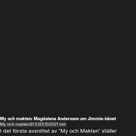
My och makten: Magdalena Andersson om Jimmie-hånet
My och makten
S1 E1
23.10.25
21 min
I det första avsnittet av ”My och Makten” ställer 