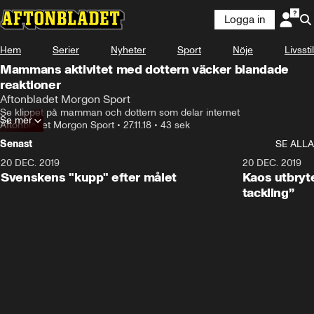
Logga in
Hem
Serier
Nyheter
Sport
Nöje
Livsstil
Mammans aktivitet med dottern väcker blandade
reaktioner
Aftonbladet Morgon Sport
Se klippet på mamman och dottern som delar internet
Se mer
Aftonbladet Morgon Sport
•
27.11.18
•
43 sek
Senast
SE ALLA
20 DEC. 2019
0:44
20 DEC. 2019
Svenskens "kupp" efter målet
Kaos utbryte
tackling”