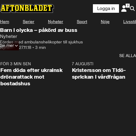
Logga in
Hem
Serier
Nyheter
Sport
Nöje
Livsstil
Barn i olycka – påkörd av buss
Nyheter
Fördes med ambulanshelikopter till sjukhus
Se mer
Nyheter
•
27.11.18
•
3 min
SE ALLA
FÖR 3 MIN SEN
0:29
7 AUGUSTI
Fem döda efter ukrainsk
Kristersson om Tidö-
drönarattack mot
sprickan i vårdfrågan
bostadshus