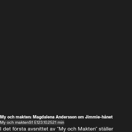
My och makten: Magdalena Andersson om Jimmie-hånet
My och makten
S1 E1
23.10.25
21 min
I det första avsnittet av ”My och Makten” ställer 