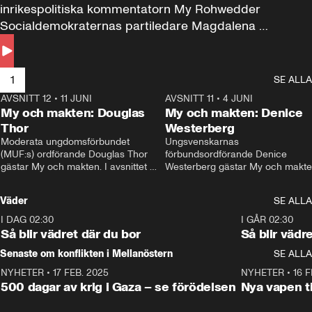
inrikespolitiska kommentatorn My Rohwedder 
Socialdemokraternas partiledare Magdalena 
Andersson till svars.
1
SE ALLA
AVSNITT 12
•
11 JUNI
26:27
AVSNITT 11
•
4 JUNI
2
My och makten: Douglas
My och makten: Denice
Thor
Westerberg
Moderata ungdomsförbundet 
Ungsvenskarnas 
(MUF:s) ordförande Douglas Thor 
förbundsordförande Denice 
gästar My och makten. I avsnittet 
Westerberg gästar My och makten.
diskuteras tonårsutvisningarna och 
avsnittet diskuteras migrationsfrå
hur Moderaterna ska locka väljare till 
och hur SD ska locka kvinnliga 
Väder
SE ALLA
valet i höst. 
väljare. 
I DAG 02:30
1:06
I GÅR 02:30
Så blir vädret där du bor
Så blir vädr
Senaste om konflikten i Mellanöstern
SE ALLA
NYHETER
•
17 FEB. 2025
0:45
NYHETER
•
16 F
500 dagar av krig i Gaza – se förödelsen
Nya vapen ti