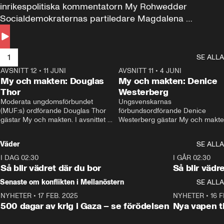
inrikespolitiska kommentatorn My Rohwedder 
Socialdemokraternas partiledare Magdalena 
Andersson till svars.
1
SE ALLA
AVSNITT 12
•
11 JUNI
26:27
AVSNITT 11
•
4 JUNI
2
My och makten: Douglas
My och makten: Denice
Thor
Westerberg
Moderata ungdomsförbundet 
Ungsvenskarnas 
(MUF:s) ordförande Douglas Thor 
förbundsordförande Denice 
gästar My och makten. I avsnittet 
Westerberg gästar My och makten.
diskuteras tonårsutvisningarna och 
avsnittet diskuteras migrationsfrå
hur Moderaterna ska locka väljare till 
och hur SD ska locka kvinnliga 
Väder
SE ALLA
valet i höst. 
väljare. 
I DAG 02:30
1:06
I GÅR 02:30
Så blir vädret där du bor
Så blir vädr
Senaste om konflikten i Mellanöstern
SE ALLA
NYHETER
•
17 FEB. 2025
0:45
NYHETER
•
16 F
500 dagar av krig i Gaza – se förödelsen
Nya vapen ti