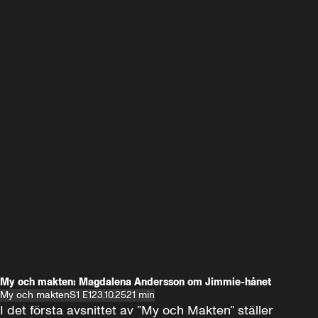
My och makten: Magdalena Andersson om Jimmie-hånet
My och makten
S1 E1
23.10.25
21 min
I det första avsnittet av ”My och Makten” ställer 