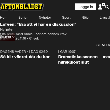
Logga in
Hem
Serier
Nyheter
Sport
Nöje
Livsstil
Löfven: “Bra att vi har en diskussion"
Nyheter
Ska prata med Annie Lööf om hennes krav
Se mer
Nyheter
•
28.11.18
•
61 sek
SE ALLA
DAGENS VÄDER
•
I DAG 02:30
1:06
I GÅR 19:07
Så blir vädret där du bor
Dramatiska scenen – me
mirakulöst slut