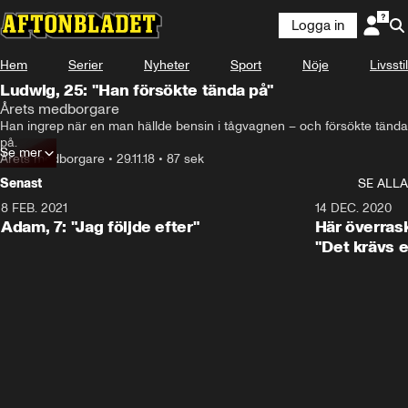
Logga in
Hem
Serier
Nyheter
Sport
Nöje
Livsstil
Ludwig, 25: "Han försökte tända på"
Årets medborgare
Han ingrep när en man hällde bensin i tågvagnen – och försökte tända 
på.
Se mer
Årets medborgare
•
29.11.18
•
87 sek
Senast
SE ALLA
8 FEB. 2021
0:41
14 DEC. 2020
Adam, 7: "Jag följde efter"
Här överras
"Det krävs e