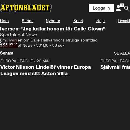
Logga in
Hem
Serier
Nyheter
Sport
Nöje
Livsstil
Iversen: ”Jag kallar honom för Calle Clown”
Sportbladet News
Emil Iversen om Calle Halfvarssons struliga sprintdag
Se mer
Sportbladet News
•
30.11.18
•
66 sek
Senast
SE ALLA
EUROPA LEAGUE
•
20 MAJ
1:32
EUROPA LEAG
Victor Nilsson Lindelöf vinner Europa
Självmål frå
League med sitt Aston Villa