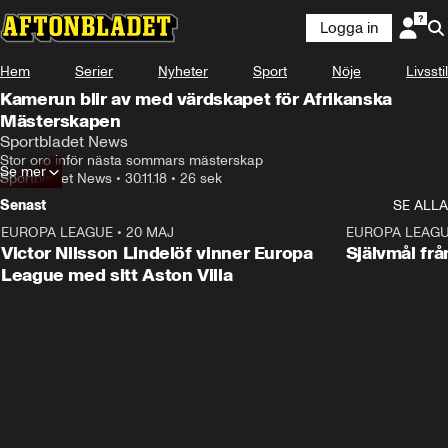
Logga in
Hem
Serier
Nyheter
Sport
Nöje
Livsstil
Kamerun blir av med värdskapet för Afrikanska
Mästerskapen
Sportbladet News
Stor oro inför nästa sommars mästerskap
Se mer
Sportbladet News
•
30.11.18
•
26 sek
Senast
SE ALLA
EUROPA LEAGUE
•
20 MAJ
1:32
EUROPA LEAG
Victor Nilsson Lindelöf vinner Europa
Självmål frå
League med sitt Aston Villa