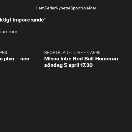
Hem
Serier
Nyheter
Sport
Nöje
Mer
Livsstil
iktigt imponerande"
lehammer
PRIL
1:03
SPORTBLADET LIVE
•
4 APRIL
1:0
va plan – sen
Missa inte: Red Bull Homerun
söndag 5 april 17.30