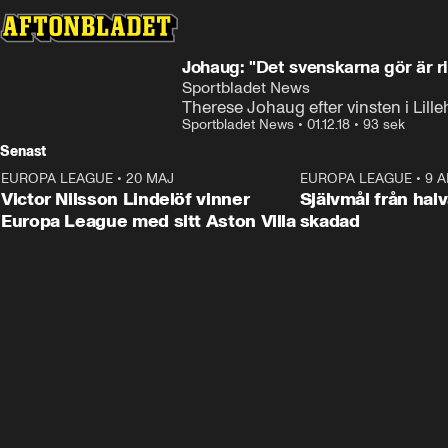
Johaug: "Det svenskarna gör är r
Sportbladet News
Therese Johaug efter vinsten i Lil
Sportbladet News
•
01.12.18
•
93 sek
Senast
EUROPA LEAGUE
•
20 MAJ
1:32
EUROPA LEAGUE
•
9 A
Victor Nilsson Lindelöf vinner
Självmål från hal
Europa League med sitt Aston Villa
skadad