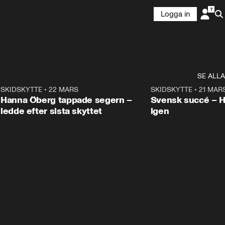
Logga in
SE ALLA
9
SKIDSKYTTE
•
22 MARS
0:55
SKIDSKYTTE
•
21 MAR
Hanna Öberg tappade segern –
Svensk succé – 
ledde efter sista skyttet
igen