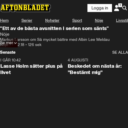
Logga in
Hem
Serier
Nyheter
Sport
Nöje
Livsstil
"Ett av de bästa avsnitten i serien som sänts"
Nöje
Markus Larsson om Så mycket bättre med Albin Lee Meldau
Se mer
Nöje
•
01.12.18
•
126 sek
Senaste
SE ALLA
I GÅR 10:42
1:04
4 AUGUSTI
Lasse Holm sätter plus på
Beskedet om nästa år:
livet
”Bestämt mig”