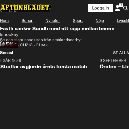
Logga in
Hem
Serier
Nyheter
Sport
Nöje
Livsstil
Fasth sänker Sundh med ett rapp mellan benen
Ishockey
Se den stora snackisen från smålandsderbyt.
Se mer
Ishockey
•
01.12.18
•
51 sek
Senast
SE ALLA
I GÅR 18:26
2:19
9 SEPTEMBER
Plus
Straffar avgjorde årets första match
Örebro – Li