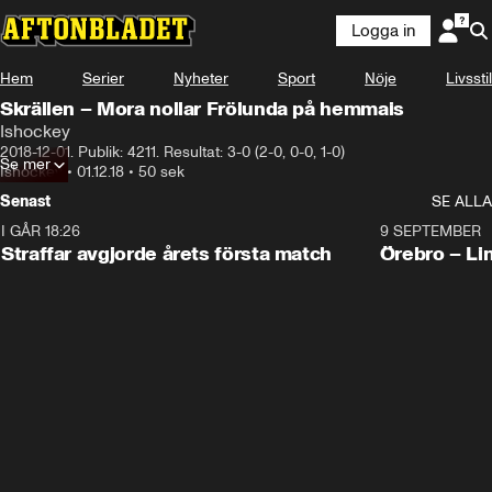
Logga in
Hem
Serier
Nyheter
Sport
Nöje
Livsstil
Skrällen – Mora nollar Frölunda på hemmais
Ishockey
2018-12-01. Publik: 4211. Resultat: 3-0 (2-0, 0-0, 1-0)
Se mer
Ishockey
•
01.12.18
•
50 sek
Senast
SE ALLA
I GÅR 18:26
2:19
9 SEPTEMBER
Plus
Straffar avgjorde årets första match
Örebro – Li