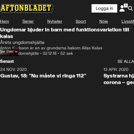
Logga in
Hem
Serier
Nyheter
Sport
Nöje
Livsstil
Ungdomar bjuder in barn med funktionsvariation till
kalas
Årets ungdomshjälte
Anton Karlsson är en av grundarna bakom Allas Kalas
Se mer
Årets ungdomshjälte
•
02.12.18
•
52 sek
Senast
SE ALLA
24 NOV. 2020
1:31
13 APR. 2020
Gustav, 18: "Nu måste vi ringa 112"
Systrarna hj
corona – ge