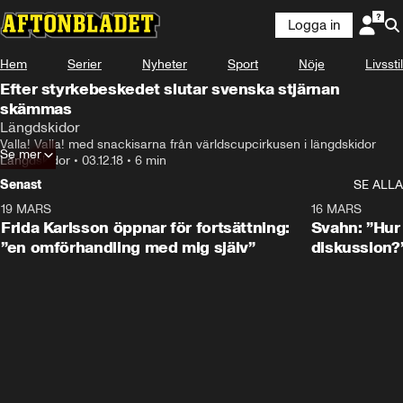
Logga in
Hem
Serier
Nyheter
Sport
Nöje
Livsstil
Efter styrkebeskedet slutar svenska stjärnan
skämmas
Längdskidor
Valla! Valla! med snackisarna från världscupcirkusen i längdskidor
Se mer
Längdskidor
•
03.12.18
•
6 min
Senast
SE ALLA
19 MARS
0:26
16 MARS
Frida Karlsson öppnar för fortsättning:
Svahn: ”Hur 
”en omförhandling med mig själv”
diskussion?