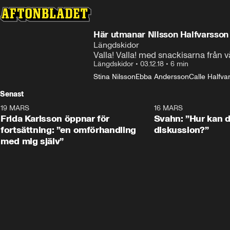
Här utmanar Nilsson Halfvarsson
Längdskidor
Valla! Valla! med snackisarna från 
Längdskidor
•
03.12.18
•
6 min
Stina Nilsson
Ebba Andersson
Calle Halfva
Senast
19 MARS
0:26
16 MARS
Frida Karlsson öppnar för
Svahn: ”Hur kan de
fortsättning: ”en omförhandling
diskussion?”
med mig själv”