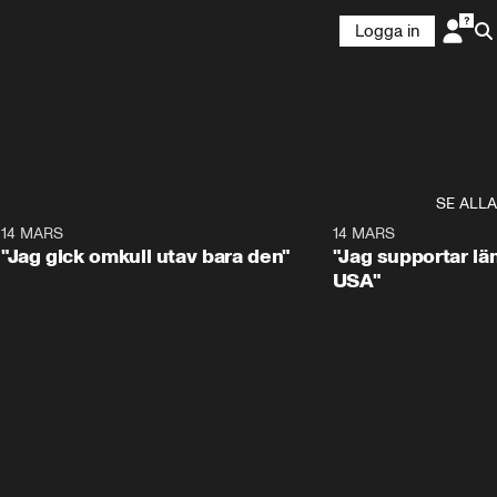
Logga in
SE ALLA
5
14 MARS
1:17
14 MARS
"Jag gick omkull utav bara den"
"Jag supportar lä
USA"