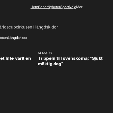
Hem
Serier
Nyheter
Sport
Nöje
Mer
Livsstil
världscupcirkusen i längdskidor
rsson
Längdskidor
1:29
14 MARS
1:0
t inte varit en
Trippeln till svenskorna: "Sjukt
mäktig dag"