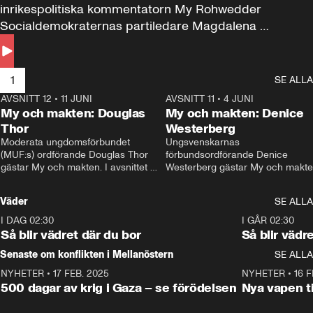
inrikespolitiska kommentatorn My Rohwedder 
Socialdemokraternas partiledare Magdalena 
Andersson till svars.
1
SE ALLA
AVSNITT 12
•
11 JUNI
26:27
AVSNITT 11
•
4 JUNI
2
My och makten: Douglas
My och makten: Denice
Thor
Westerberg
Moderata ungdomsförbundet 
Ungsvenskarnas 
(MUF:s) ordförande Douglas Thor 
förbundsordförande Denice 
gästar My och makten. I avsnittet 
Westerberg gästar My och makten.
diskuteras tonårsutvisningarna och 
avsnittet diskuteras migrationsfrå
hur Moderaterna ska locka väljare till 
och hur SD ska locka kvinnliga 
Väder
SE ALLA
valet i höst. 
väljare. 
I DAG 02:30
1:06
I GÅR 02:30
Så blir vädret där du bor
Så blir vädr
Senaste om konflikten i Mellanöstern
SE ALLA
NYHETER
•
17 FEB. 2025
0:45
NYHETER
•
16 F
500 dagar av krig i Gaza – se förödelsen
Nya vapen ti