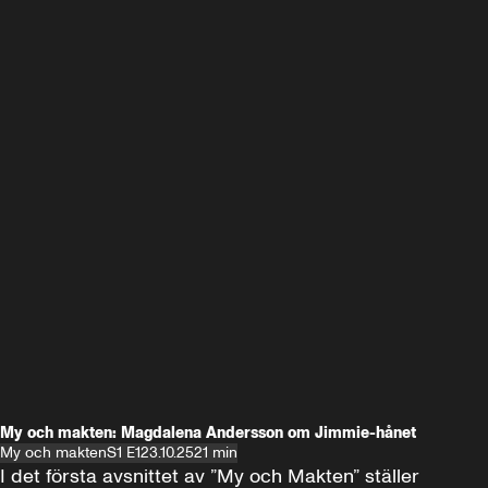
My och makten: Magdalena Andersson om Jimmie-hånet
My och makten
S1 E1
23.10.25
21 min
I det första avsnittet av ”My och Makten” ställer 