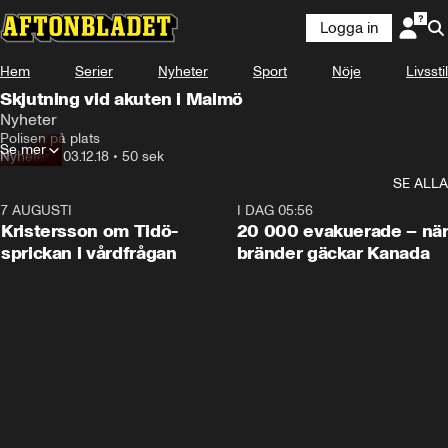
Logga in
Hem
Serier
Nyheter
Sport
Nöje
Livsstil
Skjutning vid akuten i Malmö
Nyheter
Polisen på plats
Se mer
Nyheter
•
03.12.18
•
50 sek
SE ALLA
7 AUGUSTI
0:42
I DAG 05:56
Kristersson om Tidö-
20 000 evakuerade – nä
sprickan i vårdfrågan
bränder gäckar Kanada