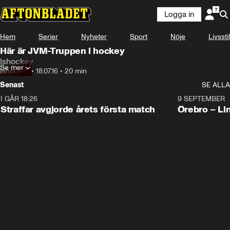
Logga in
Hem
Serier
Nyheter
Sport
Nöje
Livsstil
Här är JVM-Truppen i hockey
Ishockey
Se mer
Ishockey
•
18.07.16
•
20 min
Senast
SE ALLA
I GÅR 18:26
2:19
9 SEPTEMBER
Plus
Straffar avgjorde årets första match
Örebro – Li