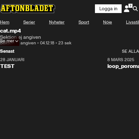
Logga in
Hem
Serier
Nyheter
Sport
Nöje
Livsstil
cat.mp4
Sektion ej angiven
Se mer
Sektion ej angiven
•
04.12.18
•
23 sek
Senast
SE ALLA
28 JANUARI
0:11
8 MARS 2025
TEST
loop_porom