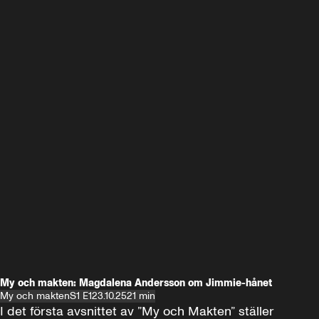
My och makten: Magdalena Andersson om Jimmie-hånet
My och makten
S1 E1
23.10.25
21 min
I det första avsnittet av ”My och Makten” ställer 