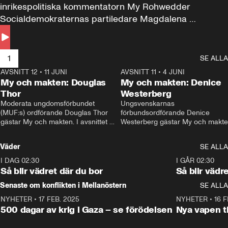
inrikespolitiska kommentatorn My Rohwedder 
Socialdemokraternas partiledare Magdalena 
Andersson till svars.
1
SE ALLA
AVSNITT 12
•
11 JUNI
26:27
AVSNITT 11
•
4 JUNI
2
My och makten: Douglas
My och makten: Denice
Thor
Westerberg
Moderata ungdomsförbundet 
Ungsvenskarnas 
(MUF:s) ordförande Douglas Thor 
förbundsordförande Denice 
gästar My och makten. I avsnittet 
Westerberg gästar My och makten.
diskuteras tonårsutvisningarna och 
avsnittet diskuteras migrationsfrå
hur Moderaterna ska locka väljare till 
och hur SD ska locka kvinnliga 
Väder
SE ALLA
valet i höst. 
väljare. 
I DAG 02:30
1:06
I GÅR 02:30
Så blir vädret där du bor
Så blir vädr
Senaste om konflikten i Mellanöstern
SE ALLA
NYHETER
•
17 FEB. 2025
0:45
NYHETER
•
16 F
500 dagar av krig i Gaza – se förödelsen
Nya vapen ti