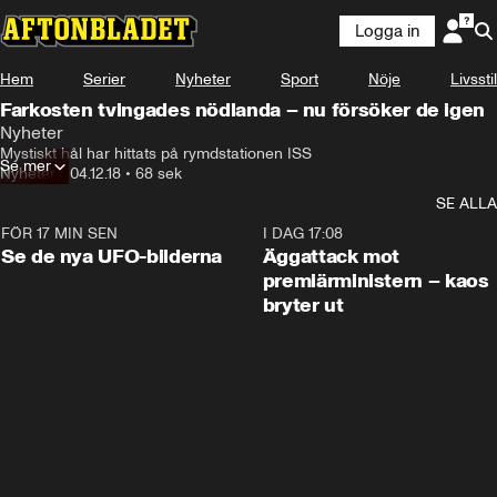
Logga in
Hem
Serier
Nyheter
Sport
Nöje
Livsstil
Farkosten tvingades nödlanda – nu försöker de igen
Nyheter
Mystiskt hål har hittats på rymdstationen ISS
Se mer
Nyheter
•
04.12.18
•
68 sek
SE ALLA
FÖR 17 MIN SEN
0:36
I DAG 17:08
Se de nya UFO-bilderna
Äggattack mot
premiärministern – kaos
bryter ut