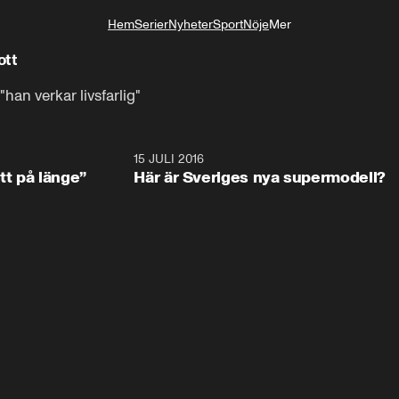
Hem
Serier
Nyheter
Sport
Nöje
Mer
Livsstil
ott
"han verkar livsfarlig"
16:02
15 JULI 2016
16:0
tt på länge”
Här är Sveriges nya supermodell?