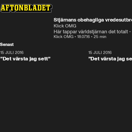
Stjärnans obehagliga vredesutbr
Klick OMG
Här tappar världstjärnan det totalt - 
Klick OMG
•
18.07.16
•
25 min
Senast
15 JULI 2016
16:02
15 JULI 2016
”Det värsta jag sett”
”Det värsta jag se