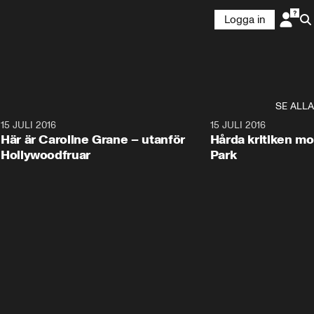
Logga in
SE ALLA
2
15 JULI 2016
16:02
15 JULI 2016
Här är Caroline Grane – utanför
Hårda kritiken mo
Hollywoodfruar
Park