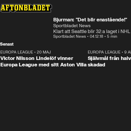
Bjurman: "Det blir enastående!"
Sportbladet News
Klart att Seattle blir 32:a laget i NHL
Sportbladet News
•
04.12.18
•
5 min
Senast
EUROPA LEAGUE
•
20 MAJ
1:32
EUROPA LEAGUE
•
9 A
Victor Nilsson Lindelöf vinner
Självmål från hal
Europa League med sitt Aston Villa
skadad