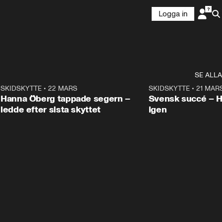
Logga in
SE ALLA
9
SKIDSKYTTE
•
22 MARS
0:55
SKIDSKYTTE
•
21 MAR
Hanna Öberg tappade segern –
Svensk succé – 
ledde efter sista skyttet
igen