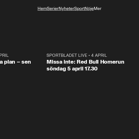
Hem
Serier
Nyheter
Sport
Nöje
Mer
Livsstil
PRIL
1:03
SPORTBLADET LIVE
•
4 APRIL
1:0
va plan – sen
Missa inte: Red Bull Homerun
söndag 5 april 17.30