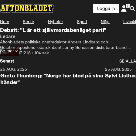
Logga in
Hem
Serier
Nyheter
Sport
Nöje
Livsstil
Debatt: ”L är ett självmordsbenäget parti”
Ledare
Aftonbladets politiska chefredaktör Anders Lindberg och 
Göteborgspostens ledarskribent Jenny Sonesson diskuterar bland 
Se mer
annat om Stefan Löfven kommer lyckas bilda regering och den interna 
Ledare
•
07.12.18
•
104 sek
kritiken inom Liberalerna.
Senast
SE ALLA
25 AUG. 2025
0:33
25 AUG. 2025
Greta Thunberg: "Norge har blod på sina
Sylvi Listh
händer"