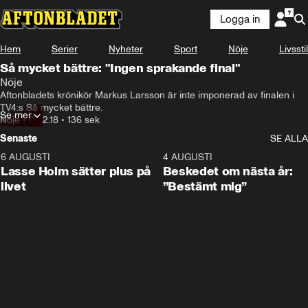
Logga in
Hem
Serier
Nyheter
Sport
Nöje
Livsstil
Så mycket bättre: "Ingen sprakande final"
Nöje
Aftonbladets krönikör Markus Larsson är inte imponerad av finalen i 
TV4:s Så mycket bättre.
Se mer
Nöje
•
07.12.18
•
136 sek
Senaste
SE ALLA
6 AUGUSTI
1:04
4 AUGUSTI
Lasse Holm sätter plus på
Beskedet om nästa år:
livet
”Bestämt mig”