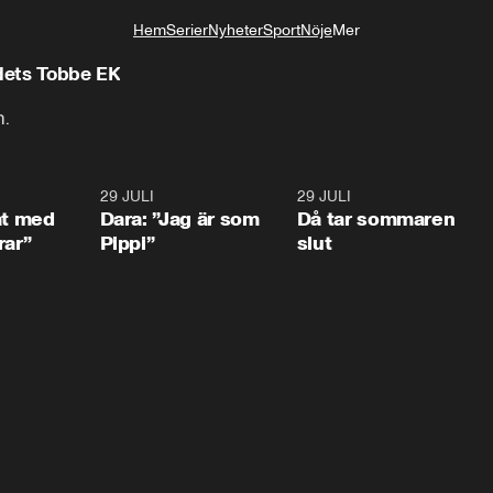
Hem
Serier
Nyheter
Sport
Nöje
Mer
Livsstil
adets Tobbe EK
n.
1:02
29 JULI
0:41
29 JULI
0:3
at med
Dara: ”Jag är som
Då tar sommaren
rar”
Pippi”
slut