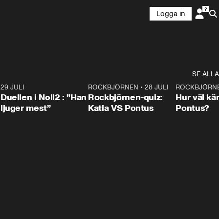
Logga in
SE ALLA
9
29 JULI
0:47
ROCKBJÖRNEN
•
28 JULI
0:15
ROCKBJÖRN
Duellen i Noll2 : ”Han
Rockbjörnen-quiz:
Hur väl kä
ljuger mest”
Katia VS Pontus
Pontus?