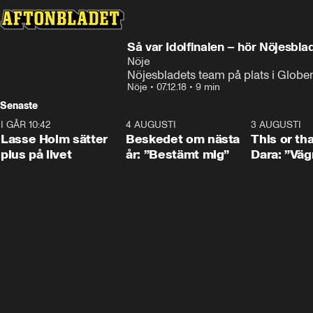
Så var Idolfinalen – hör Nöjesbl
Nöje
Nöjesbladets team på plats i Globe
Nöje
•
07.12.18
•
9 min
Senaste
I GÅR 10:42
1:04
4 AUGUSTI
0:24
3 AUGUSTI
Lasse Holm sätter
Beskedet om nästa
This or th
plus på livet
år: ”Bestämt mig”
Dara: ”Väg