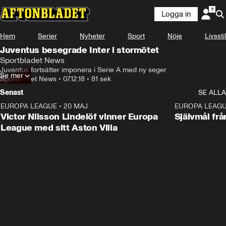
Logga in
Hem
Serier
Nyheter
Sport
Nöje
Livsstil
Juventus besegrade Inter i stormötet
Sportbladet News
Juventus fortsätter imponera i Serie A med ny seger
Se mer
Sportbladet News
•
07.12.18
•
81 sek
Senast
SE ALLA
EUROPA LEAGUE
•
20 MAJ
1:32
EUROPA LEAG
Victor Nilsson Lindelöf vinner Europa
Självmål frå
League med sitt Aston Villa