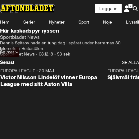
Logga in
Hem
Serier
Nyheter
Sport
Nöje
Livsstil
Här kaskadspyr ryssen
Sportbladet News
Dennis Spitsov hade en tung dag i spåret under herrarnas 30 
kilometer i Beitostölen.
Se mer
Sportbladet News
•
08.12.18
•
53 sek
Senast
SE ALLA
EUROPA LEAGUE
•
20 MAJ
1:32
EUROPA LEAG
Victor Nilsson Lindelöf vinner Europa
Självmål frå
League med sitt Aston Villa