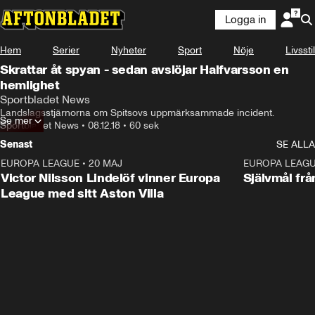
Logga in
Hem
Serier
Nyheter
Sport
Nöje
Livsstil
Skrattar åt spyan - sedan avslöjar Halfvarsson en
hemlighet
Sportbladet News
Landslagsstjärnorna om Spitsovs uppmärksammade incident.
Se mer
Sportbladet News
•
08.12.18
•
60 sek
Senast
SE ALLA
EUROPA LEAGUE
•
20 MAJ
1:32
EUROPA LEAG
Victor Nilsson Lindelöf vinner Europa
Självmål frå
League med sitt Aston Villa