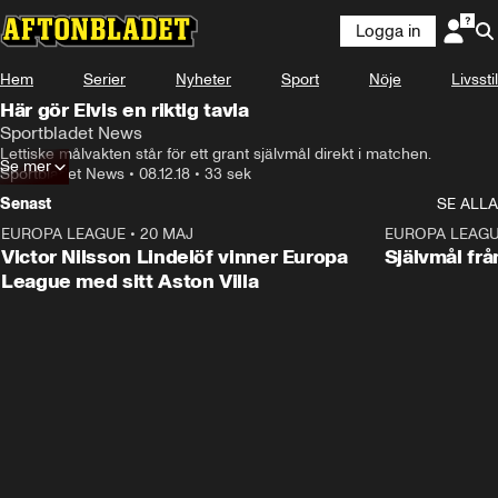
Logga in
Hem
Serier
Nyheter
Sport
Nöje
Livsstil
Här gör Elvis en riktig tavla
Sportbladet News
Lettiske målvakten står för ett grant självmål direkt i matchen.
Se mer
Sportbladet News
•
08.12.18
•
33 sek
Senast
SE ALLA
EUROPA LEAGUE
•
20 MAJ
1:32
EUROPA LEAG
Victor Nilsson Lindelöf vinner Europa
Självmål frå
League med sitt Aston Villa