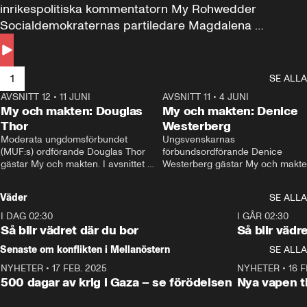
inrikespolitiska kommentatorn My Rohwedder 
Socialdemokraternas partiledare Magdalena 
Andersson till svars.
1
SE ALLA
AVSNITT 12
•
11 JUNI
26:27
AVSNITT 11
•
4 JUNI
2
My och makten: Douglas
My och makten: Denice
Thor
Westerberg
Moderata ungdomsförbundet 
Ungsvenskarnas 
(MUF:s) ordförande Douglas Thor 
förbundsordförande Denice 
gästar My och makten. I avsnittet 
Westerberg gästar My och makten.
diskuteras tonårsutvisningarna och 
avsnittet diskuteras migrationsfrå
hur Moderaterna ska locka väljare till 
och hur SD ska locka kvinnliga 
Väder
SE ALLA
valet i höst. 
väljare. 
I DAG 02:30
1:06
I GÅR 02:30
Så blir vädret där du bor
Så blir vädr
Senaste om konflikten i Mellanöstern
SE ALLA
NYHETER
•
17 FEB. 2025
0:45
NYHETER
•
16 F
500 dagar av krig i Gaza – se förödelsen
Nya vapen ti