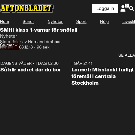
Logga in
Hem
Serier
Nyheter
Sport
Nöje
Livsstil
SMHI klass 1-varnar för snöfall
Nyheter
Stora delar av Norrland drabbas
Se mer
Nyheter
•
08.12.18
•
96 sek
SE ALLA
DAGENS VÄDER
•
I DAG 02:30
1:06
I GÅR 21:41
Så blir vädret där du bor
Larmet: Misstänkt farligt
föremål i centrala
Stockholm