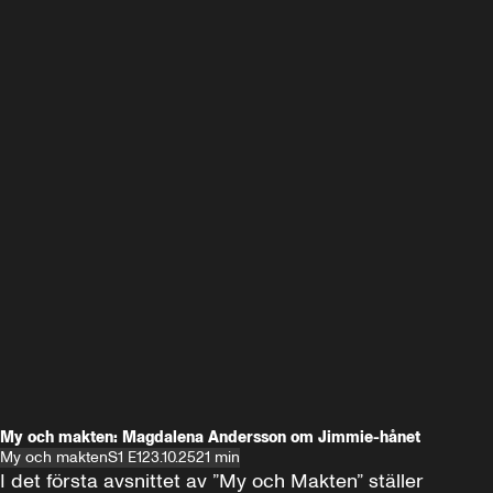
My och makten: Magdalena Andersson om Jimmie-hånet
My och makten
S1 E1
23.10.25
21 min
I det första avsnittet av ”My och Makten” ställer 