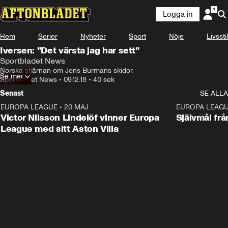
Logga in
Hem
Serier
Nyheter
Sport
Nöje
Livsstil
Iversen: ”Det värsta jag har sett”
Sportbladet News
Norska stjärnan om Jens Burmans skidor.
Se mer
Sportbladet News
•
09.12.18
•
40 sek
Senast
SE ALLA
EUROPA LEAGUE
•
20 MAJ
1:32
EUROPA LEAG
Victor Nilsson Lindelöf vinner Europa
Självmål frå
League med sitt Aston Villa