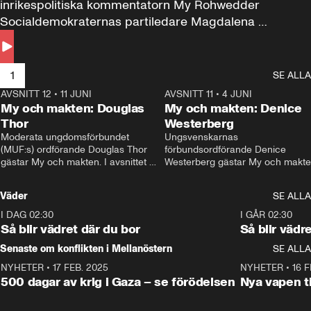
inrikespolitiska kommentatorn My Rohwedder 
Socialdemokraternas partiledare Magdalena 
Andersson till svars.
1
SE ALLA
AVSNITT 12
•
11 JUNI
26:27
AVSNITT 11
•
4 JUNI
2
My och makten: Douglas
My och makten: Denice
Thor
Westerberg
Moderata ungdomsförbundet 
Ungsvenskarnas 
(MUF:s) ordförande Douglas Thor 
förbundsordförande Denice 
gästar My och makten. I avsnittet 
Westerberg gästar My och makten.
diskuteras tonårsutvisningarna och 
avsnittet diskuteras migrationsfrå
hur Moderaterna ska locka väljare till 
och hur SD ska locka kvinnliga 
Väder
SE ALLA
valet i höst. 
väljare. 
I DAG 02:30
1:06
I GÅR 02:30
Så blir vädret där du bor
Så blir vädr
Senaste om konflikten i Mellanöstern
SE ALLA
NYHETER
•
17 FEB. 2025
0:45
NYHETER
•
16 F
500 dagar av krig i Gaza – se förödelsen
Nya vapen ti