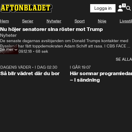
Logga in
Hem
Serier
Nyheter
Sport
Nöje
Livsstil
Nu höjer senatorer sina röster mot Trump
Nyheter
De senaste dagarnas avslöjanden om Donald Trumps kontakter med 
Ryssland har fått toppdemokraten Adam Schiff att rasa. I CBS FACE 
Se mer
THE NATION säger han att han på riktigt tror att Trump kan hamna i 
Nyheter
•
09.12.18
•
68 sek
fängelse.
SE ALLA
DAGENS VÄDER
•
I DAG 02:30
1:06
I GÅR 19:07
Så blir vädret där du bor
Här somnar programleda
– i sändning