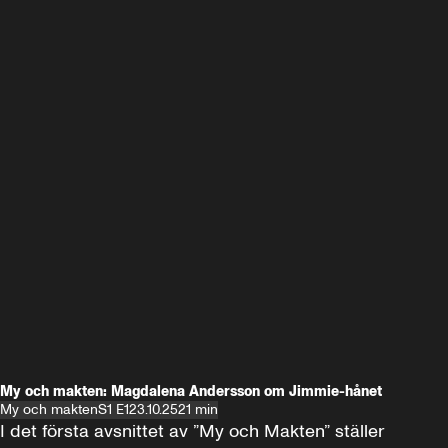
My och makten: Magdalena Andersson om Jimmie-hånet
My och makten
S1 E1
23.10.25
21 min
I det första avsnittet av ”My och Makten” ställer 