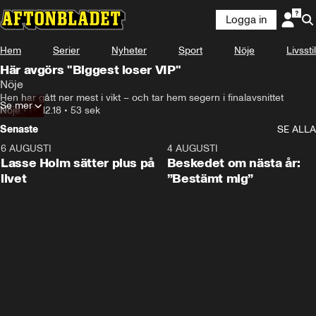
Logga in
Hem
Serier
Nyheter
Sport
Nöje
Livsstil
Här avgörs "Biggest loser VIP"
Nöje
Hen har gått ner mest i vikt – och tar hem segern i finalavsnittet
Se mer
Nöje
•
09.12.18
•
53 sek
Senaste
SE ALLA
6 AUGUSTI
1:04
4 AUGUSTI
Lasse Holm sätter plus på
Beskedet om nästa år:
livet
”Bestämt mig”