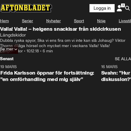
Logga in
Hem
Serier
Nyheter
Sport
Nöje
Livsstil
Valla! Valla! – helgens snackisar från skidcirkusen
Längdskidor
Dubbla ryska spyor, Ska vi ens fira om vi inte kan slå Johaug? Viktor 
Thorns dåliga hörsel och mycket mer i veckans Valla! Valla!
Se mer
Längdskidor
•
10.12.18
•
6 min
Senast
SE ALLA
19 MARS
0:26
16 MARS
Frida Karlsson öppnar för fortsättning:
Svahn: ”Hur 
”en omförhandling med mig själv”
diskussion?