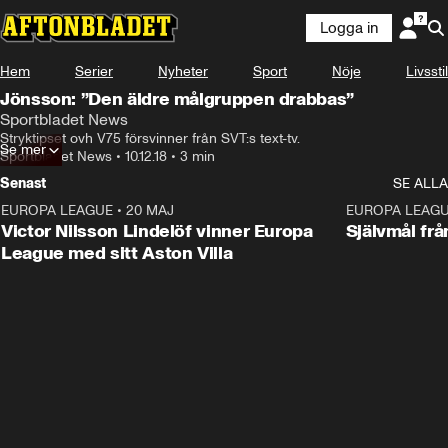
Logga in
Hem
Serier
Nyheter
Sport
Nöje
Livsstil
Jönsson: ”Den äldre målgruppen drabbas”
Sportbladet News
Stryktipset ovh V75 försvinner från SVT:s text-tv.
Se mer
Sportbladet News
•
10.12.18
•
3 min
Senast
SE ALLA
EUROPA LEAGUE
•
20 MAJ
1:32
EUROPA LEAG
Victor Nilsson Lindelöf vinner Europa
Självmål frå
League med sitt Aston Villa