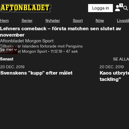
Logga in
Hem
Serier
Nyheter
Sport
Nöje
Livsstil
Lehners comeback – första matchen sen slutet av
november
Aftonbladet Morgon Sport
Tillbaka när Islanders förlorade mot Penguins
Se mer
Aftonbladet Morgon Sport
•
11.12.18
•
47 sek
Senast
SE ALLA
20 DEC. 2019
0:44
20 DEC. 2019
Svenskens "kupp" efter målet
Kaos utbryte
tackling”