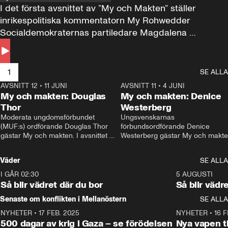
I det första avsnittet av ”My och Makten” ställer 
inrikespolitiska kommentatorn My Rohwedder 
Socialdemokraternas partiledare Magdalena 
Andersson till svars.
1
SE ALLA
AVSNITT 12
•
11 JUNI
26:27
AVSNITT 11
•
4 JUNI
2
My och makten: Douglas
My och makten: Denice
Thor
Westerberg
Moderata ungdomsförbundet 
Ungsvenskarnas 
(MUF:s) ordförande Douglas Thor 
förbundsordförande Denice 
gästar My och makten. I avsnittet 
Westerberg gästar My och makten.
diskuteras tonårsutvisningarna och 
avsnittet diskuteras migrationsfrå
hur Moderaterna ska locka väljare till 
och hur SD ska locka kvinnliga 
Väder
SE ALLA
valet i höst. 
väljare. 
I GÅR 02:30
1:06
5 AUGUSTI
Så blir vädret där du bor
Så blir vädr
Senaste om konflikten i Mellanöstern
SE ALLA
NYHETER
•
17 FEB. 2025
0:45
NYHETER
•
16 F
500 dagar av krig i Gaza – se förödelsen
Nya vapen ti