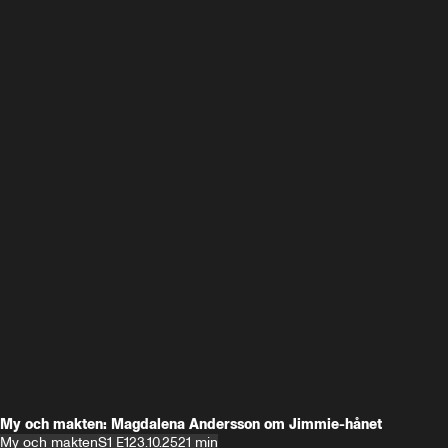
My och makten: Magdalena Andersson om Jimmie-hånet
My och makten
S1 E1
23.10.25
21 min