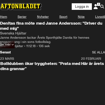
Logga in
Hem
Serier
Nyheter
Sport
Nöje
Livsstil
Denitas fina möte med Janne Andersson: ”Driver du
med mig”
Svenska Hjältar
Janne Andersson tackar Årets Sporthjälte Danita för hennes 
engagemang i sin sons fotbollslag.
Se mer
Svenska Hjältar
•
11.12.18
•
136 sek
Senast
SE ALLA
23 MARS
1:27
20 FEBRUARI
Bollklubben ökar tryggheten: "Prata med
Här är årets
dina grannar"