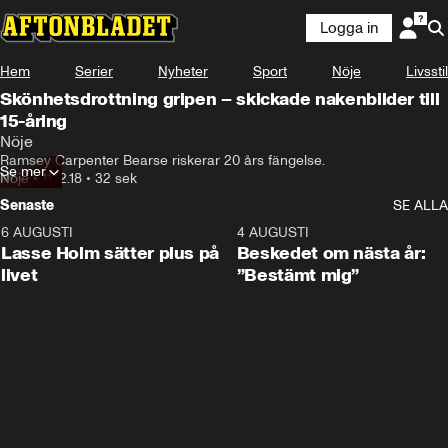
Logga in
Hem
Serier
Nyheter
Sport
Nöje
Livsstil
Skönhetsdrottning gripen – skickade nakenbilder till
15-åring
Nöje
Ramsey Carpenter Bearse riskerar 20 års fängelse.
Se mer
Nöje
•
11.12.18
•
32 sek
Senaste
SE ALLA
6 AUGUSTI
1:04
4 AUGUSTI
Lasse Holm sätter plus på
Beskedet om nästa år:
livet
”Bestämt mig”