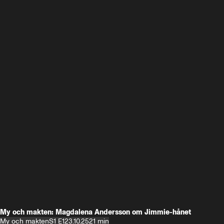
My och makten: Magdalena Andersson om Jimmie-hånet
My och makten
S1 E1
23.10.25
21 min