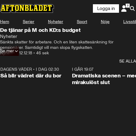
Logga in
Hem
Serier
Nyheter
Sport
Nöje
Livsstil
De tjänar på M och KD:s budget
Nyheter
Sänkta skatter för arbetare. Och en liten skattesänkning för 
pensionärer. Samtidigt vill man slopa flygskatten.
Se mer
Nyheter
•
12.12.18
•
46 sek
SE ALLA
DAGENS VÄDER
•
I DAG 02:30
1:06
I GÅR 19:07
Så blir vädret där du bor
Dramatiska scenen – me
mirakulöst slut