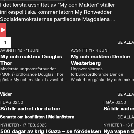
I det första avsnittet av ”My och Makten” ställer 
inrikespolitiska kommentatorn My Rohwedder 
Socialdemokraternas partiledare Magdalena 
Andersson till svars.
1
SE ALLA
AVSNITT 12
•
11 JUNI
26:27
AVSNITT 11
•
4 JUNI
2
My och makten: Douglas
My och makten: Denice
Thor
Westerberg
Moderata ungdomsförbundet 
Ungsvenskarnas 
(MUF:s) ordförande Douglas Thor 
förbundsordförande Denice 
gästar My och makten. I avsnittet 
Westerberg gästar My och makten.
diskuteras tonårsutvisningarna och 
avsnittet diskuteras migrationsfrå
hur Moderaterna ska locka väljare till 
och hur SD ska locka kvinnliga 
Väder
SE ALLA
valet i höst. 
väljare. 
I DAG 02:30
1:06
I GÅR 02:30
Så blir vädret där du bor
Så blir vädr
Senaste om konflikten i Mellanöstern
SE ALLA
NYHETER
•
17 FEB. 2025
0:45
NYHETER
•
16 F
500 dagar av krig i Gaza – se förödelsen
Nya vapen ti